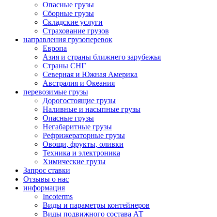
Опасные грузы
Сборные грузы
Складские услуги
Страхование грузов
направления грузоперевок
Европа
Азия и страны ближнего зарубежья
Страны СНГ
Северная и Южная Америка
Австралия и Океания
перевозимые грузы
Дорогостоящие грузы
Наливные и насыпные грузы
Опасные грузы
Негабаритные грузы
Рефрижераторные грузы
Овощи, фрукты, оливки
Техника и электроника
Химические грузы
Запрос ставки
Отзывы о нас
информация
Incoterms
Виды и параметры контейнеров
Виды подвижного состава АТ