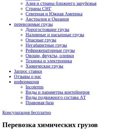
Азия и страны ближнего зарубежья
Страны СНГ
Северная и Южная Америка
Австралия и Океания
перевозимые грузы
Дорогостоящие грузы
Наливные и насыпные грузы
Опасные грузы
Негабаритные грузы
Рефрижераторные грузы
Овощи, фрукты, оливки
Техника и электроника
Химические грузы
Запрос ставки
Отзывы о нас
информация
Incoterms
Виды и параметры контейнеров
Виды подвижного состава АТ
Правовая база
Консультация бесплатно
Перевозка химических грузов