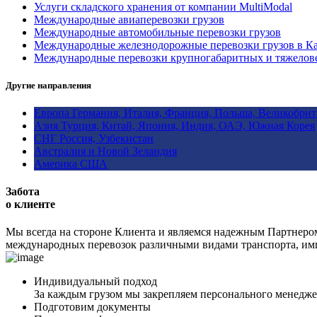
Услуги складского хранения от компании MultiModal
Международные авиаперевозки грузов
Международные автомобильные перевозки грузов
Международные железнодорожные перевозки грузов в Ка
Международные перевозки крупногабаритных и тяжелов
Другие направления
Европа
Германия, Италия, Франция, Польша, Великобри
Азия
Турция, Китай, Япония, Индия, ОАЭ, Южная Корея
СНГ
Россия, Узбекистан
Австралия и Новой Зеландия
Америка
США
Забота
о клиенте
Мы всегда на стороне Клиента и являемся надежным Партнеро
международных перевозок различными видами транспорта, имп
Индивидуальный подход
За каждым грузом мы закрепляем персонального менеджер
Подготовим документы