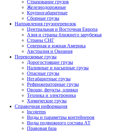
Страхование грузов
Железнодорожные
Крупногабаритные
Сборные грузы
Направления грузоперевозок
Центральная и Восточная Европа
Азия и страны ближнего зарубежья
Страны СНГ
Северная и южная Америка
Австралия и Океания
Перевозимые грузы
Дорогостоящие грузы
Наливные и насыпные грузы
Опасные грузы
Негабаритные грузы
Рефрижераторные грузы
Овощи, фрукты, оливки
Техника и электроника
Химические грузы
Справочная информация
Incoterms
Виды и параметры контейнеров
Виды подвижного состава АТ
Правовая база