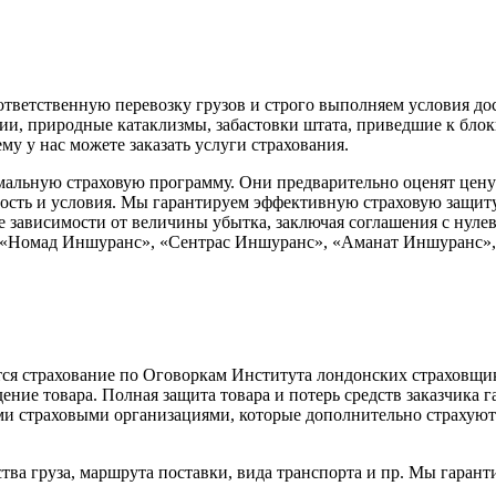
ответственную перевозку грузов и строго выполняем условия до
рии, природные катаклизмы, забастовки штата, приведшие к бло
му у нас можете заказать услуги страхования.
альную страховую программу. Они предварительно оценят цену 
ость и условия. Мы гарантируем эффективную страховую защиту
е зависимости от величины убытка, заключая соглашения с нул
Номад Иншуранс», «Сентрас Иншуранс», «Аманат Иншуранс», к
я страхование по Оговоркам Института лондонских страховщико
ие товара. Полная защита товара и потерь средств заказчика гар
ми страховыми организациями, которые дополнительно страхуют
ства груза, маршрута поставки, вида транспорта и пр. Мы гаран