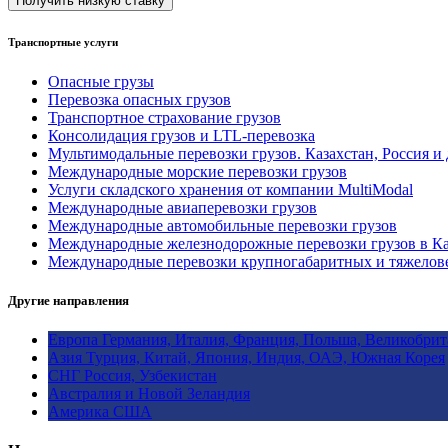
Транспортные услуги
Опасные грузы
Перевозка опасных грузов
Транспортное страхование грузов
Консолидация грузов и LTL-перевозка
Мультимодальные перевозки грузов. Казахстан, Россия и
Международные морские перевозки грузов
Услуги складского хранения от компании MultiModal
Международные авиаперевозки грузов
Международные автомобильные перевозки грузов
Международные железнодорожные перевозки грузов в Ка
Международные перевозки крупногабаритных и тяжелов
Другие направления
Европа
Германия, Италия, Франция, Польша, Великобри
Азия
Турция, Китай, Япония, Индия, ОАЭ, Южная Корея
СНГ
Россия, Узбекистан
Австралия и Новой Зеландия
Америка
США