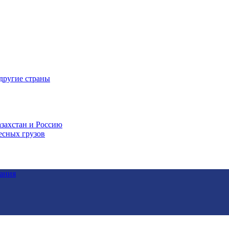
 другие страны
захстан и Россию
есных грузов
тания