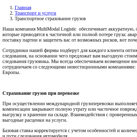
Главная
Транспорт и услуги
Транспортное страхование грузов
Наша компания MultiModal Logistic обеспечивает аккуратную, 
которые приводятся к частичной или полной потере груза: ава
поставку партии и защитить вас от возможных рисков, вот поче
Сотрудники нашей фирмы подберут для каждого клиента оптим
следования, на основании чего предложат вам выгодную стоим
следования грузовика. Мы всегда обеспечиваем возмещение вн
сотрудничаем со следующими инвестиционными компаниями: «
Европы.
Страхование грузов при перевозке
При осуществлении международной грузоперевозки выполняетс
компенсации закрывают полную утрату или частичное поврежден
выгрузку и хранение на складе. Взаимодействия с проверенны
выгодные расценки на услуги.
Базовая ставка корректируется с учетом особенностей и количе
и пути следования автомобиля.