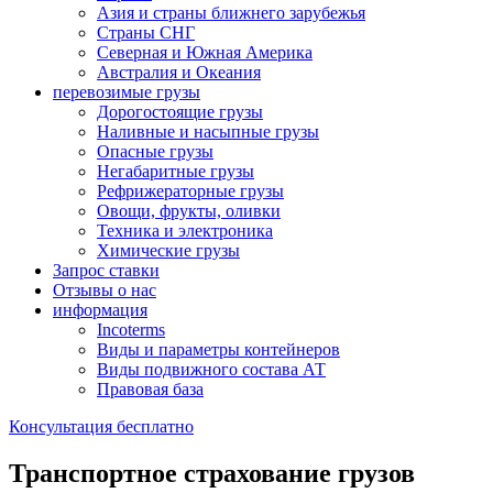
Азия и страны ближнего зарубежья
Страны СНГ
Северная и Южная Америка
Австралия и Океания
перевозимые грузы
Дорогостоящие грузы
Наливные и насыпные грузы
Опасные грузы
Негабаритные грузы
Рефрижераторные грузы
Овощи, фрукты, оливки
Техника и электроника
Химические грузы
Запрос ставки
Отзывы о нас
информация
Incoterms
Виды и параметры контейнеров
Виды подвижного состава АТ
Правовая база
Консультация бесплатно
Транспортное страхование грузов